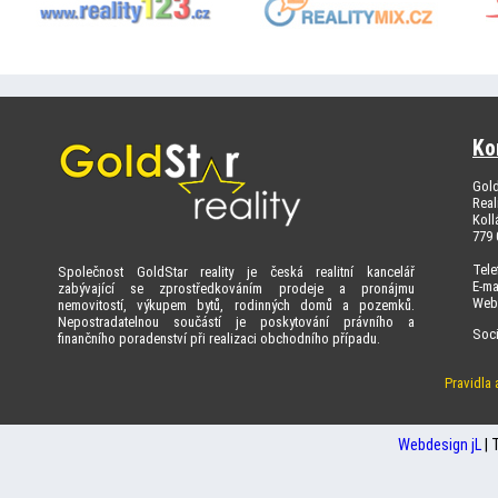
Ko
Gold
Real
Koll
779
Tele
Společnost GoldStar reality je česká realitní kancelář
E-ma
zabývající se zprostředkováním prodeje a pronájmu
Web
nemovitostí, výkupem bytů, rodinných domů a pozemků.
Nepostradatelnou součástí je poskytování právního a
Soci
finančního poradenství při realizaci obchodního případu.
Pravidla
Webdesign jL
| 