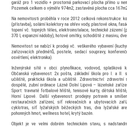
garáž pro 1 vozidlo + prostorná parkovací plocha přímo u nemo
Pozemek celkem o výměře 974m2, zastavěná plocha cca 167m
Na nemovitosti proběhla v roce 2012 celková rekonstrukce: k
(přístavba), solární kolektory na ohřev vody, plastové okna, fa
topení vč. topných těles, elektroinstalace, technické zázemí (p
370 l, expanzní nádoby), hotové omítky, schodiště z masivu, dveř
Nemovitost se nabízí k prodeji vč. veškerého vybavení (kuchy
zařizovacích předmětů, postele, sedací soupravy, konferenčn
osvětlení, elektronika).
Inženýrské sítě v obci: plynofikace, vodovod, splašková ka
Občanská vybavenost: 2x pošta, základní škola pro I. a II. 
učiliště, praktická škola a učiliště. Zdravotnictví: zdravotní
dospělé, zubní ordinace Lázně Dolní Lipová – lázeňské zařízen
Sport: travnaté fotbalové hřiště, tenisové kurty, dětská hřiště
Horní Lipové. Další vybavenost: prodejny potravin a smíše
restauračních zařízení, síť rekreačních a ubytovacích zaříz
cyklotras, síť lyžařských běžeckých tras, dva lyžařské are
pohonných hmot, wellness hotel, krytý bazén.
Objekt je ve velmi dobrém technickém stavu, s nadstandr