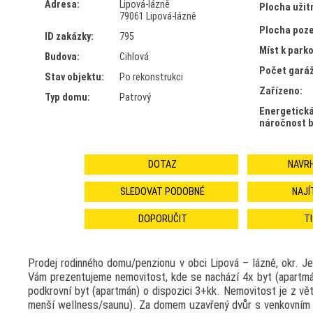
Adresa:
Lipová-lázně
Plocha užit
79061 Lipová-lázně
Plocha poz
ID zakázky:
795
Míst k parko
Budova:
Cihlová
Počet garáž
Stav objektu:
Po rekonstrukci
Zařízeno:
Typ domu:
Patrový
Energetick
náročnost b
DOTAZ
NAVR
SLEDOVAT PODOBNÉ
NAJÍ
DOPORUČIT
T
Prodej rodinného domu/penzionu v obci Lipová – lázně, okr. J
Vám prezentujeme nemovitost, kde se nachází 4x byt (apartmán
podkrovní byt (apartmán) o dispozici 3+kk. Nemovitost je z vět
menší wellness/saunu). Za domem uzavřený dvůr s venkovním p