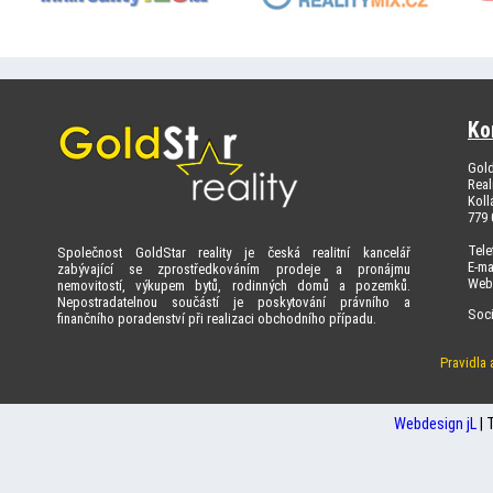
Ko
Gold
Real
Koll
779
Tele
Společnost GoldStar reality je česká realitní kancelář
E-ma
zabývající se zprostředkováním prodeje a pronájmu
Web
nemovitostí, výkupem bytů, rodinných domů a pozemků.
Nepostradatelnou součástí je poskytování právního a
Soci
finančního poradenství při realizaci obchodního případu.
Pravidla
Webdesign jL
| 