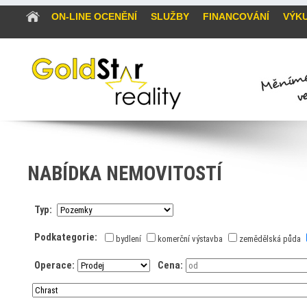
ON-LINE OCENĚNÍ
SLUŽBY
FINANCOVÁNÍ
VÝKU
NABÍDKA NEMOVITOSTÍ
Typ:
Podkategorie:
bydlení
komerční výstavba
zemědělská půda
Operace:
Cena: